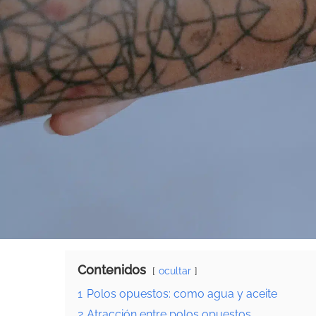
Contenidos
ocultar
1
Polos opuestos: como agua y aceite
2
Atracción entre polos opuestos