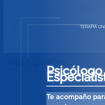
Ir
al
contenido
TERAPIA ON
Psicólogo
Especiali
Te acompaño para