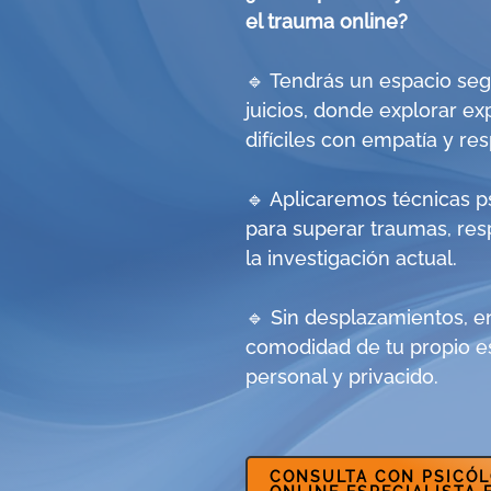
el trauma online?
🔹 Tendrás un espacio seg
juicios, donde explorar ex
difíciles con empatía y res
🔹 Aplicaremos técnicas p
para superar traumas, res
la investigación actual.
🔹 Sin desplazamientos, e
comodidad de tu propio e
personal y privacido.
CONSULTA CON PSICÓ