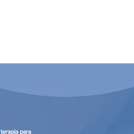
al, trauma
negligencia
mente.
plan efectivo de
MA
a, te ayudo a
terapia para