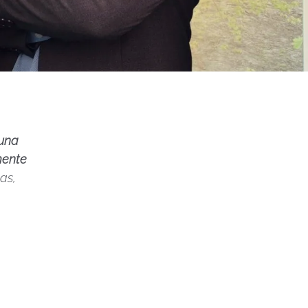
una
mente
as,