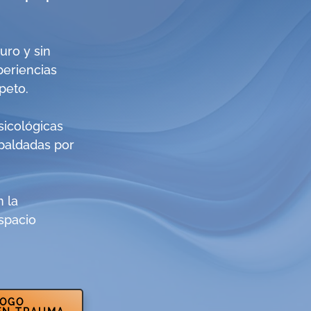
uro y sin
periencias
peto.
sicológicas
paldadas por
n la
spacio
LOGO