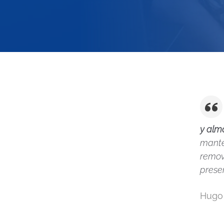
y alm
mante
remov
prese
Hugo 