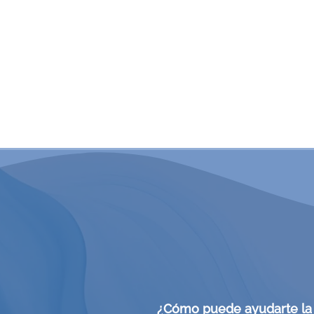
s que han vivido trauma complejo, trauma relacion
ción, estrés postraumático, pérdidas significativas, 
fancia o situaciones que las desbordaron emocional
cialista en traumas
evalúa tus síntomas y define un 
tando seguridad y confianza.
ERO HABLAR CON UN ESPECIALISTA EN TRAU
 posible: como psicólogo online especialista en traum
¿Cómo puede ayudarte la 