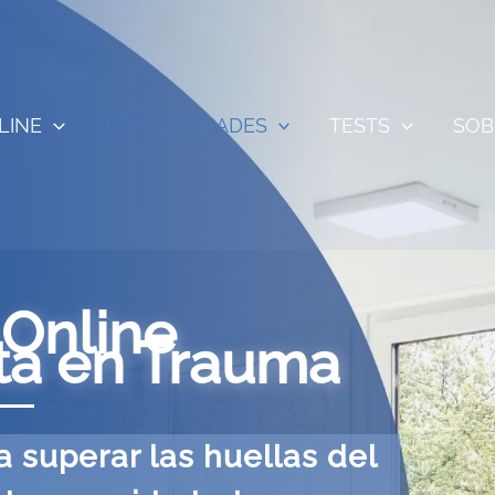
LINE
ESPECIALIDADES
TESTS
SOB
 Online
sta en Trauma
 superar las huellas del