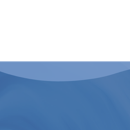
Acompaño a persona
acumulativo, disocia
emocional en la in
Un
psicologo espe
recuperación, apor
QUI
Sentirte en paz es
lograrlo.