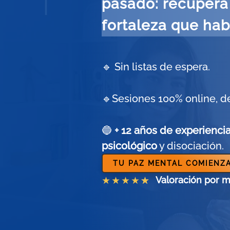
pasado: recupera 
fortaleza que habi
🔹 Sin listas de espera.
🔹Sesiones 100% online, d
🔵
+ 12 años de experienci
psicológico
y disociación.
TU PAZ MENTAL COMIENZA
★
★
★
★
★
Valoración por m