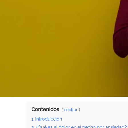
Contenidos
ocultar
1
Introducción
2
¿Qué es el dolor en el pecho por ansiedad?