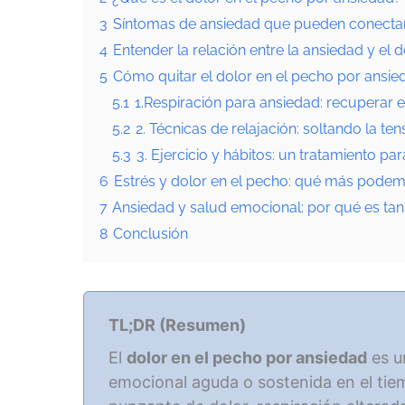
3
Síntomas de ansiedad que pueden conectar 
4
Entender la relación entre la ansiedad y el 
5
Cómo quitar el dolor en el pecho por ansie
5.1
1.Respiración para ansiedad: recuperar e
5.2
2. Técnicas de relajación: soltando la ten
5.3
3. Ejercicio y hábitos: un tratamiento pa
6
Estrés y dolor en el pecho: qué más podemo
7
Ansiedad y salud emocional: por qué es tan
8
Conclusión
TL;DR (Resumen)
El
dolor en el pecho por ansiedad
es u
emocional aguda o sostenida en el tiem