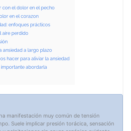
con el dolor en el pecho
dolor en el corazon
dad: enfoques prácticos
l aire perdido
sión
ra ansiedad a largo plazo
s hacer para aliviar la ansiedad
 importante abordarla
na manifestación muy común de tensión
po. Suele implicar presión torácica, sensación